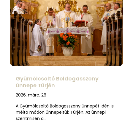
Gyümölcsoltó Boldogasszony
ünnepe Türjén
2026. márc. 26
A Gyümölcsoltó Boldogasszony ünnepét idén is
méltó módon ünnepeltük Türjén. Az ünnepi
szentmisén a…