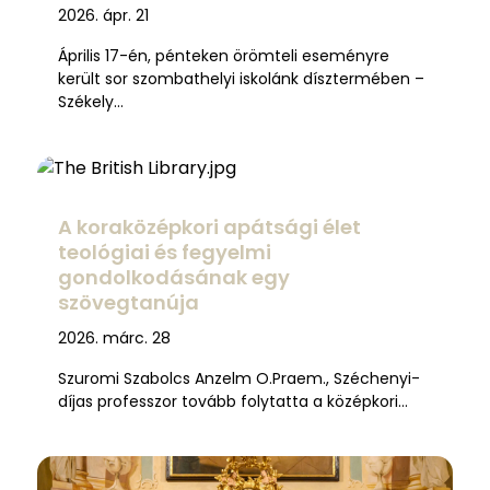
2026. ápr. 21
Április 17-én, pénteken örömteli eseményre
került sor szombathelyi iskolánk dísztermében –
Székely…
A koraközépkori apátsági élet
teológiai és fegyelmi
gondolkodásának egy
szövegtanúja
2026. márc. 28
Szuromi Szabolcs Anzelm O.Praem., Széchenyi-
díjas professzor tovább folytatta a középkori…