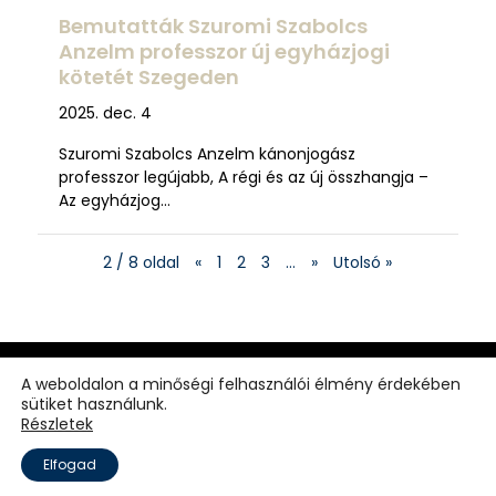
Bemutatták Szuromi Szabolcs
Anzelm professzor új egyházjogi
kötetét Szegeden
2025. dec. 4
Szuromi Szabolcs Anzelm kánonjogász
professzor legújabb, A régi és az új összhangja –
Az egyházjog…
2 / 8 oldal
«
1
2
3
…
»
Utolsó »
A weboldalon a minőségi felhasználói élmény érdekében
Csornai Premontrei Apátság
sütiket használunk.
9300 Csorna, Soproni út 65.
Részletek
Tel.: +36 96 261 518
Email: premontrei@gmail.com
Elfogad