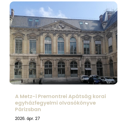
A Metz-i Premontrei Apátság korai
egyházfegyelmi olvasókönyve
Párizsban
2026. ápr. 27