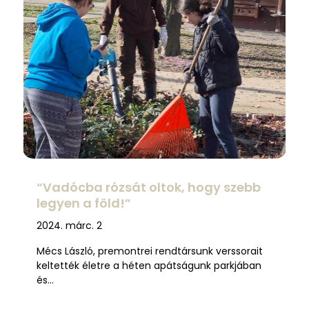
“Vadócba rózsát oltok, hogy szebb
legyen a föld!”
2024. márc. 2
Mécs László, premontrei rendtársunk verssorait
keltették életre a héten apátságunk parkjában
és…