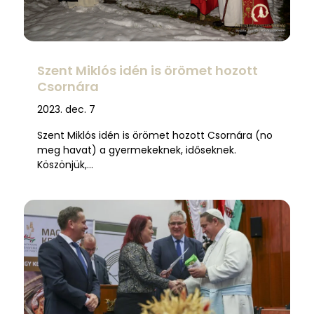
Szent Miklós idén is örömet hozott
Csornára
2023. dec. 7
Szent Miklós idén is örömet hozott Csornára (no
meg havat) a gyermekeknek, időseknek.
Köszönjük,…