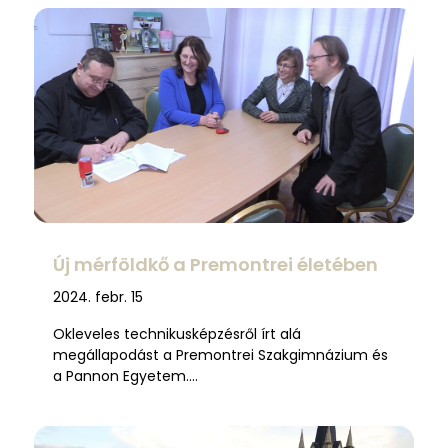
Új mérföldkő a Premontrei életében
2024. febr. 15
Okleveles technikusképzésről írt alá
megállapodást a Premontrei Szakgimnázium és
a Pannon Egyetem….