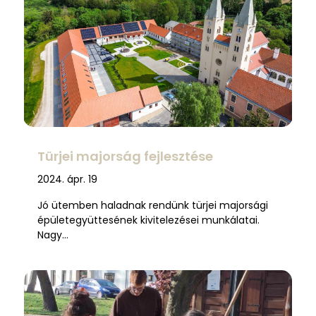
Türjei majorság fejlesztése
2024. ápr. 19
Jó ütemben haladnak rendünk türjei majorsági
épületegyüttesének kivitelezései munkálatai.
Nagy…