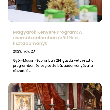
Magyarok Kenyere Program: A
csornai malomban őrölték a
lisztadományt
2023. nov. 23
Győr-Moson-Sopronban 214 gazda vett részt a
programban és segítette búzaadományával a
rászoruló…