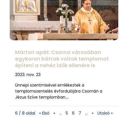
Márton apát: Csorna városában
egykoron bátrak voltak templomot
építeni a nehéz idők ellenére is
2023. nov. 23
Ünnepi szentmisével emlékeztek a
templomszentelés évfordulójára Csornán a
Jézus Szíve templomban….
6 / 8 oldal
« Első
«
…
5
6
7
…
»
Utolsó »