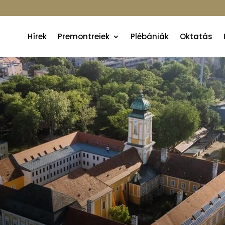
Hírek
Premontreiek
Plébániák
Oktatás