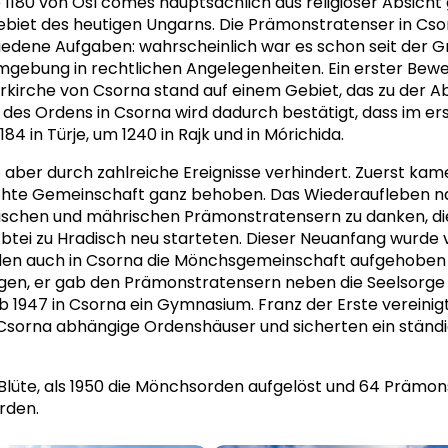
180 von Osl comes hauptsächlich aus religiöser Absicht ge
biet des heutigen Ungarns. Die Prämonstratenser in C
ene Aufgaben: wahrscheinlich war es schon seit der Grü
 Umgebung in rechtlichen Angelegenheiten. Ein erster Bew
rrkirche von Csorna stand auf einem Gebiet, das zu der Ab
des Ordens in Csorna wird dadurch bestätigt, dass im er
4 in Türje, um 1240 in Rajk und in Mórichida.
aber durch zahlreiche Ereignisse verhindert. Zuerst kam
 Gemeinschaft ganz behoben. Das Wiederaufleben nac
ischen und mährischen Prämonstratensern zu danken, die
 Abtei zu Hradisch neu starteten. Dieser Neuanfang wurde
en auch in Csorna die Mönchsgemeinschaft aufgehoben h
n, er gab den Prämonstratensern neben die Seelsorge de
 1947 in Csorna ein Gymnasium. Franz der Erste vereinigt
on Csorna abhängige Ordenshäuser und sicherten ein ständ
Blüte, als 1950 die Mönchsorden aufgelöst und 64 Prämon
rden.