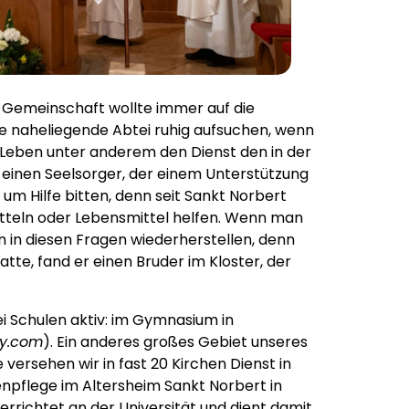
e Gemeinschaft wollte immer auf die
e naheliegende Abtei ruhig aufsuchen, wenn
r Leben unter anderem den Dienst den in der
nen Seelsorger, der einem Unterstützung
m Hilfe bitten, denn seit Sankt Norbert
itteln oder Lebensmittel helfen. Wenn man
 in diesen Fragen wiederherstellen, denn
te, fand er einen Bruder im Kloster, der
ei Schulen aktiv: im Gymnasium in
ly.com
). Ein anderes großes Gebiet unseres
versehen wir in fast 20 Kirchen Dienst in
npflege im Altersheim Sankt Norbert in
rrichtet an der Universität und dient damit