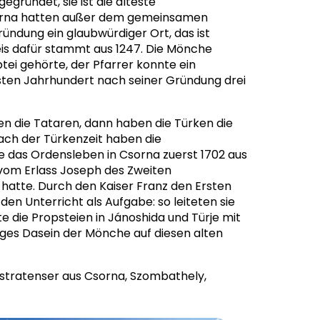
gründet, sie ist die älteste
sorna hatten außer dem gemeinsamen
ndung ein glaubwürdiger Ort, das ist
eis dafür stammt aus 1247. Die Mönche
tei gehörte, der Pfarrer konnte ein
sten Jahrhundert nach seiner Gründung drei
en die Tataren, dann haben die Türken die
h der Türkenzeit haben die
 das Ordensleben in Csorna zuerst 1702 aus
 vom Erlass Joseph des Zweiten
atte. Durch den Kaiser Franz den Ersten
n Unterricht als Aufgabe: so leiteten sie
e die Propsteien in Jánoshida und Türje mit
iges Dasein der Mönche auf diesen alten
stratenser aus Csorna, Szombathely,