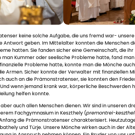
atenser keine solche Aufgabe, die uns fremd war- unser
e Antwort geben. Im Mittelalter konnten die Menschen di
eme hatten. Sie fanden sicher eine Gemeinschaft, die ih
an Kummer oder seelische Probleme hatte, fand man ei
inanzielle Probleme hatte, konnte man die Mönche auch u
 Armen. Sicher konnte der Verwalter mit finanziellen M
h auch an die Prämonstratenser, sie konnten den Frieden
 Und wenn jemand krank war, körperliche Beschwerden hat
eilung helfen konnte.
, aber auch allen Menschen dienen. Wir sind in unseren dr
nserem Fachgymnasium in Keszthely (
premontrei-keszthe
m Anfang die Prämonstratenser charakterisiert. Heutzutage 
athely und Türje. Unsere Mönche wirken auch in der Alte
gung in Anspruch nehmen können. Ein Bruder von uns unte