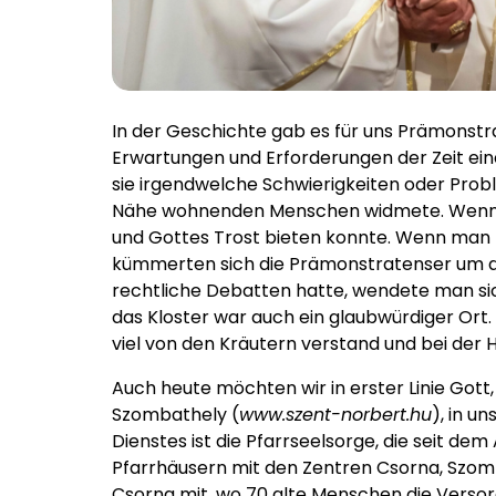
In der Geschichte gab es für uns Prämonstr
Erwartungen und Erforderungen der Zeit ein
sie irgendwelche Schwierigkeiten oder Probl
Nähe wohnenden Menschen widmete. Wenn m
und Gottes Trost bieten konnte. Wenn man f
kümmerten sich die Prämonstratenser um die
rechtliche Debatten hatte, wendete man sic
das Kloster war auch ein glaubwürdiger Ort.
viel von den Kräutern verstand und bei der H
Auch heute möchten wir in erster Linie Gott
Szombathely (
www.szent-norbert.hu
), in u
Dienstes ist die Pfarrseelsorge, die seit de
Pfarrhäusern mit den Zentren Csorna, Szomb
Csorna mit, wo 70 alte Menschen die Versor