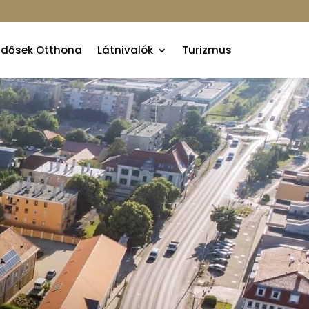
Idősek Otthona
Látnivalók
Turizmus