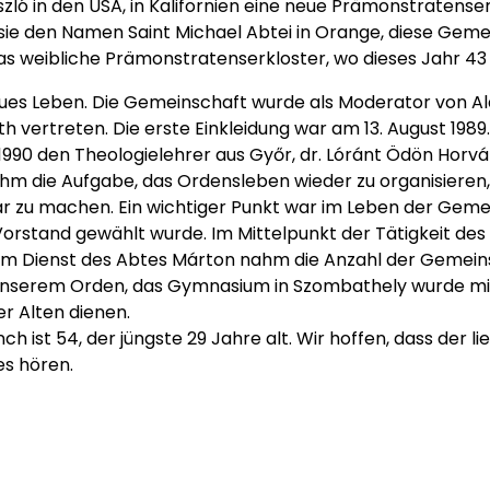
zló in den USA, in Kalifornien eine neue Prämonstratenser
t sie den Namen Saint Michael Abtei in Orange, diese Geme
das weibliche Prämonstratenserkloster, wo dieses Jahr 43 
eues Leben. Die Gemeinschaft wurde als Moderator von Alde
 vertreten. Die erste Einkleidung war am 13. August 1989
 1990 den Theologielehrer aus Győr, dr. Lóránt Ödön Horvá
b ihm die Aufgabe, das Ordensleben wieder zu organisieren
 zu machen. Ein wichtiger Punkt war im Leben der Gemei
orstand gewählt wurde. Im Mittelpunkt der Tätigkeit des
em Dienst des Abtes Márton nahm die Anzahl der Gemeins
 unserem Orden, das Gymnasium in Szombathely wurde mi
er Alten dienen.
ch ist 54, der jüngste 29 Jahre alt. Wir hoffen, dass der l
es hören.