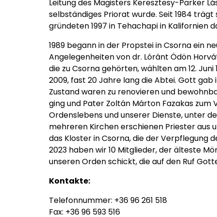
Leitung des Magisters Keresztesy-Parker Lás
selbständiges Priorat wurde. Seit 1984 träg
gründeten 1997 in Tehachapi in Kalifornien 
1989 begann in der Propstei in Csorna ein n
Angelegenheiten von dr. Lóránt Ödön Horváth
die zu Csorna gehörten, wählten am 12. Juni
2009, fast 20 Jahre lang die Abtei. Gott ga
Zustand waren zu renovieren und bewohnbar
ging und Pater Zoltán Márton Fazakas zum V
Ordenslebens und unserer Dienste, unter d
mehreren Kirchen erschienen Priester aus
das Kloster in Csorna, die der Verpflegung d
2023 haben wir 10 Mitglieder, der älteste Mön
unseren Orden schickt, die auf den Ruf Gott
Kontakte:
Telefonnummer: +36 96 261 518
Fax: +36 96 593 516