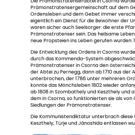
Die Prämonstratenserabtei in Csorna wurde 1
Prämonstratensergemeinschaft auf dem Ge
Ordensleben und dem Gebet immer verschied
eigentlich ein Dienst für die Bewohner der
waren sicher auch Seelsorger: die erste Pfa
Prämonstratenser sein. Das heilsame Leben 
neue Propsteien ins Leben gerufen wurden: 118
Die Entwicklung des Ordens in Csorna wurde 
durch das Kommenda-System abgeschwächte
Prämonstratenser in Csorna den österreich
der Abtei zu Pernegg, dann ab 1710 aus der
unterbrochen, der 1786 unter mehreren Ord
konnte das Mönchsleben 1802 wieder anfange
ab 1808 in Szombathely und Keszthely und ab
dem in Csorna, so funktionierten sie als v
Siedlungen der Prämonstratenser.
Die Kommunistendiktatur unterbrach diese 
Keszthely, Türje und Jánoshida entlassen wu